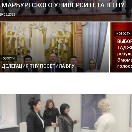
МАРБУРГСКОГО УНИВЕРСИТЕТА В ТНУ
29.05.2023
НОВОСТИ
ВЫБО
ТАДЖИ
резул
НОВОСТИ
Эмома
ДЕЛЕГАЦИЯ ТНУ ПОСЕТИЛА БГУ
голос