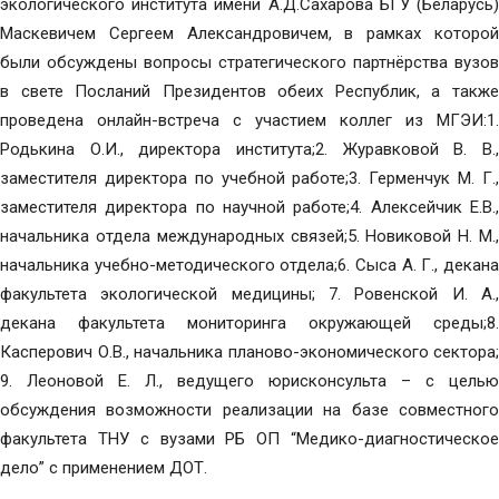
экологического института имени А.Д.Сахарова БГУ (Беларусь)
Маскевичем Сергеем Александровичем, в рамках которой
были обсуждены вопросы стратегического партнёрства вузов
в свете Посланий Президентов обеих Республик, а также
проведена онлайн-встреча с участием коллег из МГЭИ:1.
Родькина О.И., директора института;2. Журавковой В. В.,
заместителя директора по учебной работе;3. Герменчук М. Г.,
заместителя директора по научной работе;4. Алексейчик Е.В.,
начальника отдела международных связей;5. Новиковой Н. М.,
начальника учебно-методического отдела;6. Сыса А. Г., декана
факультета экологической медицины; 7. Ровенской И. А.,
декана факультета мониторинга окружающей среды;8.
Касперович О.В., начальника планово-экономического сектора;
9. Леоновой Е. Л., ведущего юрисконсульта – с целью
обсуждения возможности реализации на базе совместного
факультета ТНУ с вузами РБ ОП “Медико-диагностическое
дело” с применением ДОТ.