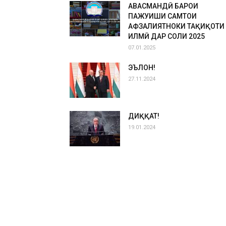
ҲАВАСМАНДӢ БАРОИ
ПАЖУҲИШИ САМТҲОИ
АФЗАЛИЯТНОКИ ТАҲҚИҚОТИ
ИЛМӢ ДАР СОЛИ 2025
07.01.2025
ЭЪЛОН!
27.11.2024
ДИҚҚАТ!
19.01.2024