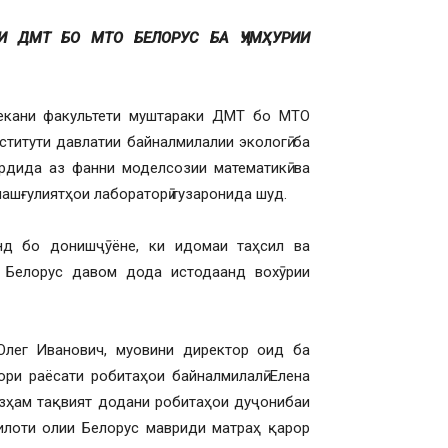
И ДМТ БО МТО БЕЛОРУС БА ҶУМҲУРИИ
екани факультети муштараки ДМТ бо МТО
титути давлатии байналмилалии экологӣ ба
рдида аз фанни моделсозии математикӣ ва
машғулиятҳои лабораторӣ гузаронида шуд.
нд бо донишҷӯёне, ки идомаи таҳсил ва
 Белорус давом дода истодаанд вохӯрии
Олег Иванович, муовини директор оид ба
ри раёсати робитаҳои байналмилалӣ Елена
зҳам тақвият додани робитаҳои дуҷонибаи
илоти олии Белорус мавриди матраҳ қарор