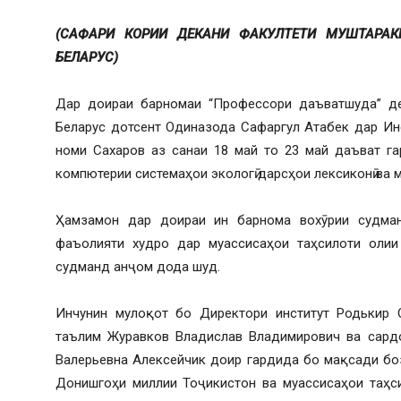
(САФАРИ КОРИИ ДЕКАНИ ФАКУЛТЕТИ МУШТАРАК
БЕЛАРУС)
Дар доираи барномаи “Профессори даъватшуда” д
Беларус дотсент Одиназода Сафаргул Атабек дар Инс
номи Сахаров аз санаи 18 май то 23 май даъват га
компютерии системаҳои экологӣ дарсҳои лексиконӣ ва 
Ҳамзамон дар доираи ин барнома вохӯрии судма
фаъолияти худро дар муассисаҳои таҳсилоти олии
судманд анҷом дода шуд.
Инчунин мулоқот бо Директори институт Родькир 
таълим Журавков Владислав Владимирович ва сардо
Валерьевна Алексейчик доир гардида бо мақсади бо
Донишгоҳи миллии Тоҷикистон ва муассисаҳои таҳс