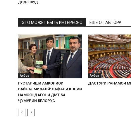
дода шуд.
ЭТО МОЖЕТ БЫТЬ ИНТЕРЕСНО
ЕЩЕ ОТ АВТОРА
Ахбор
Ахбор
ГУСТАРИШИ ҲАМКОРИҲОИ
ДАСТУРИ РАҲНАМОИ М
БАЙНАЛМИЛАЛӢ: САФАРИ КОРИИ
НАМОЯНДАГОНИ ДМТ БА
ҶУМҲУРИИ БЕЛОРУС