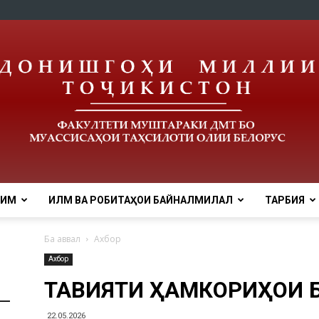
ЛИМ
ИЛМ ВА РОБИТАҲОИ БАЙНАЛМИЛАЛӢ
ТАРБИЯ
tnu
Ба аввал
Ахбор
Ахбор
ТАҚВИЯТИ ҲАМКОРИҲОИ
22.05.2026