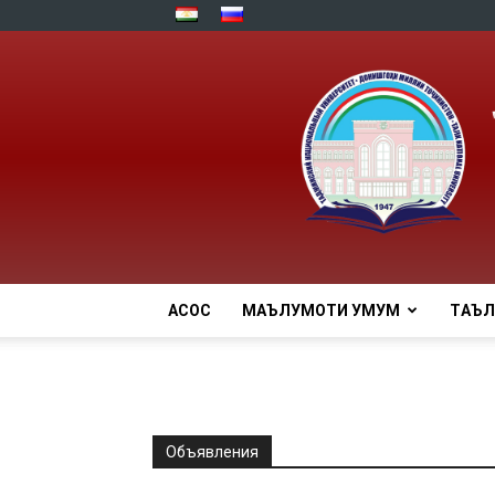
АСОСӢ
МАЪЛУМОТИ УМУМӢ
TАЪ
Объявления