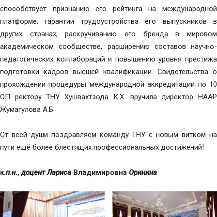
способствует признанию его рейтинга на международной
платформе; гарантии трудоустройства его выпускников в
других странах; раскручиванию его бренда в мировом
академическом сообществе, расширению составов научно-
педагогических коллабораций и повышению уровня престижа
подготовки кадров высшей квалификации. Свидетельства о
прохождении процедуры международной аккредитации по 10
ОП ректору ТНУ Хушвахтзода К.Х. вручила директор НААР
Жумагулова А.Б.
От всей души поздравляем команду ТНУ с новым витком на
пути ещё более блестящих профессиональных достижений!
к.
п
.
н
.,
доцент Лариса
Владимировна
Оринина